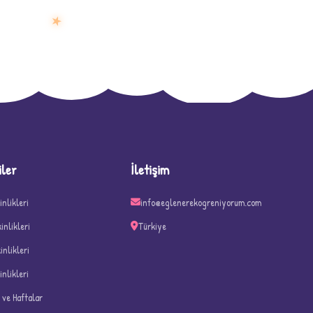
★
D
iler
İletişim
inlikleri
info@eglenerekogreniyorum.com
kinlikleri
Türkiye
kinlikleri
inlikleri
n ve Haftalar