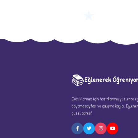
★
📚
Eğlenerek Öğreniyo
Çocuklarınız için hazırlanmış yüzlerce eği
boyama sayfası ve çalışma kağıdı. Eğlen
güzel adresi!
5