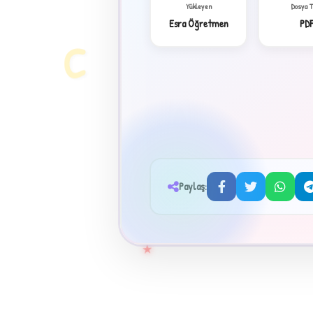
Yükleyen
Dosya 
Esra Öğretmen
PD
C
Paylaş:
★