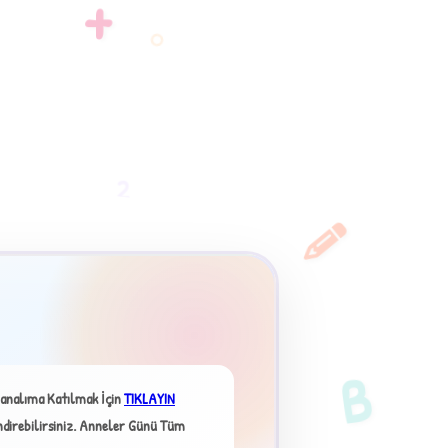
+
2
B
analıma Katılmak İçin
TIKLAYIN
irebilirsiniz.
Anneler Günü Tüm