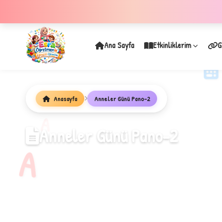
Ana Sayfa
Etkinliklerim
G
Anasayfa
Anneler Günü Pano-2
✦
A
Anneler Günü Pano-2
A