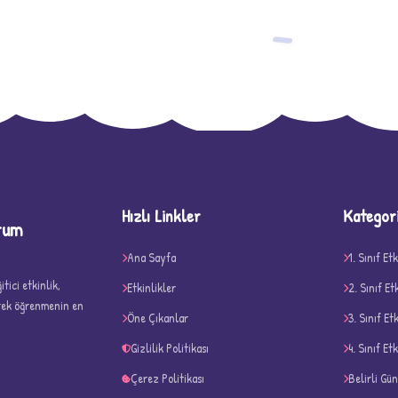
−
Hızlı Linkler
Kategor
rum
D
Ana Sayfa
1. Sınıf Etk
tici etkinlik,
Etkinlikler
2. Sınıf Et
erek öğrenmenin en
Öne Çıkanlar
3. Sınıf Et
Gizlilik Politikası
4. Sınıf Etk
Çerez Politikası
Belirli Gü
✧