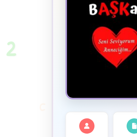
★
2
C
✦