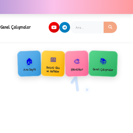
Genel Çalışmalar
📅
🏠
📚
🎨
Belirli Gün
Genel Çalışmalar
Ana Sayfa
Etkinlikler
1
ve Haftalar
✧