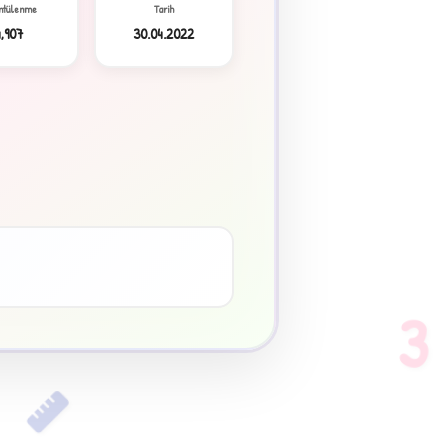
ntülenme
Tarih
4,907
30.04.2022
3
♥
3