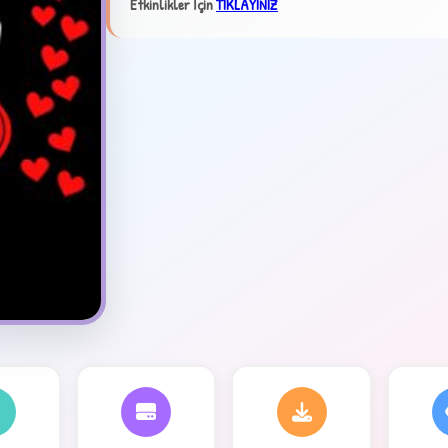
Etkinlikler İçin
TIKLAYINIZ
✦
4