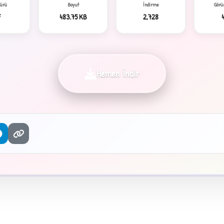
Türü
Boyut
İndirme
Görü
F
483.75 KB
2,728
Hemen İndir