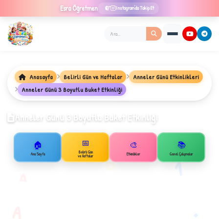
Esra
Öğretmen
Instagram'da Takip Et
Anasayfa
Belirli Gün ve Haftalar
Anneler Günü Etkinlikleri
Anneler Günü 3 Boyutlu Buket Etkinliği
★
Anneler Günü 3 Boyutlu Buket Etkinliği
📅
🏠
🎨
📚
✦
B
Belirli Gün
Ana Sayfa
Etkinlikler
Genel Çalışmalar
ve Haftalar
1
A
A
✧