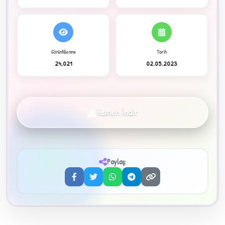
C
Görüntülenme
Tarih
24,021
02.05.2023
✦
Hemen İndir
Paylaş:
3