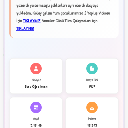
yazarak ya da mesajlı şablonları ayrı olarak dosyaya
★
yükledim. Kolay gelsin tüm çocuklarımıza :)
Yapılış Videosu
İçin
TIKLAYINIZ
Anneler Günü Tüm Çalışmaları için
✦
TIKLAYINIZ
2
Yükleyen
Dosya Türü
Esra Öğretmen
PDF
Boyut
İndirme
5.18 MB
18,393