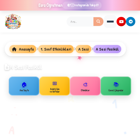
Esra
Öğretmen
Instagram'da Takip Et
Anasayfa
1. Sınıf Etkinlikleri
A Sesi
A Sesi Fasikül
★
A Sesi Fasikül
📅
🏠
🎨
📚
✦
Belirli Gün
Ana Sayfa
Etkinlikler
Genel Çalışmalar
ve Haftalar
B
1
A
A
✧