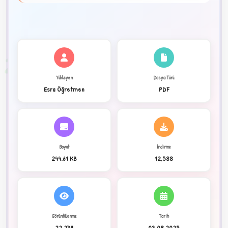
★
✦
2
Yükleyen
Dosya Türü
Esra Öğretmen
PDF
Boyut
İndirme
244.61 KB
12,588
C
Görüntülenme
Tarih
22,279
03.08.2025