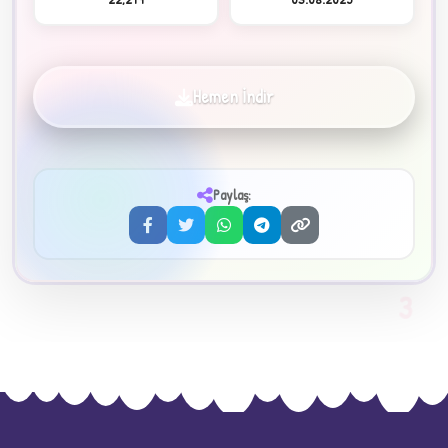
Hemen İndir
✦
Paylaş:
3