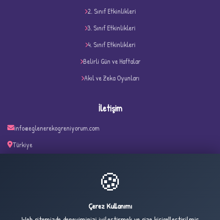
2. Sınıf Etkinlikleri
3. Sınıf Etkinlikleri
4. Sınıf Etkinlikleri
D
Belirli Gün ve Haftalar
Akıl ve Zeka Oyunları
İletişim
info@eglenerekogreniyorum.com
Türkiye
✧
🍪
27
762
Çerez Kullanımı
ONLINE
BUGÜN
Web sitemizde deneyiminizi iyileştirmek ve size kişiselleştirilmiş