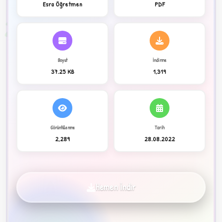
Esra Öğretmen
PDF
2
Boyut
İndirme
37.25 KB
1,319
Görüntülenme
Tarih
2,289
28.08.2022
C
Hemen İndir