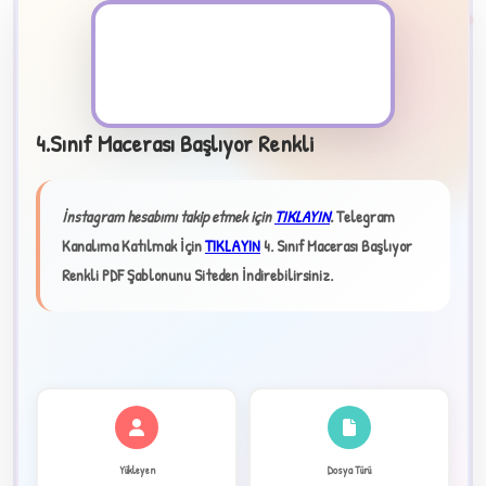
PDF Dosyası
4.Sınıf Macerası Başlıyor Renkli
B
İnstagram hesabımı takip etmek için
TIKLAYIN
.
Telegram
Kanalıma Katılmak İçin
TIKLAYIN
4. Sınıf Macerası Başlıyor
Renkli PDF Şablonunu Siteden İndirebilirsiniz.
✧
★
✦
Yükleyen
Dosya Türü