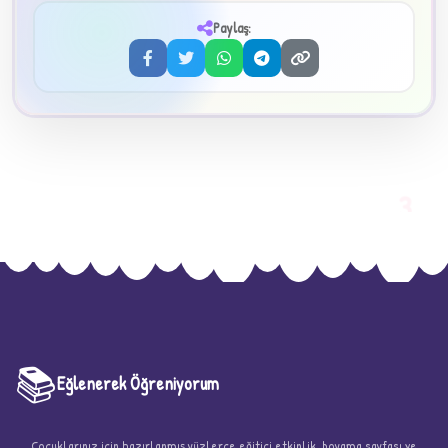
✦
Paylaş:
3
📚
Eğlenerek Öğreniyorum
Çocuklarınız için hazırlanmış yüzlerce eğitici etkinlik, boyama sayfası ve