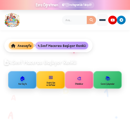
Esra
Öğretmen
Instagram'da Takip Et
Anasayfa
4.Sınıf Macerası Başlıyor Renkli
★
4.Sınıf Macerası Başlıyor Renkli
📅
🏠
🎨
📚
✦
Belirli Gün
B
Ana Sayfa
Etkinlikler
Genel Çalışmalar
ve Haftalar
1
A
A
✧