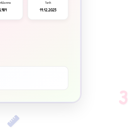
ntülenme
Tarih
5,989
19.12.2025
3
♥
3