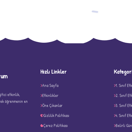
−
Hızlı Linkler
Kategor
rum
D
Ana Sayfa
1. Sınıf Etk
tici etkinlik,
Etkinlikler
2. Sınıf Et
erek öğrenmenin en
Öne Çıkanlar
3. Sınıf Et
Gizlilik Politikası
4. Sınıf Etk
Çerez Politikası
Belirli Gü
✧