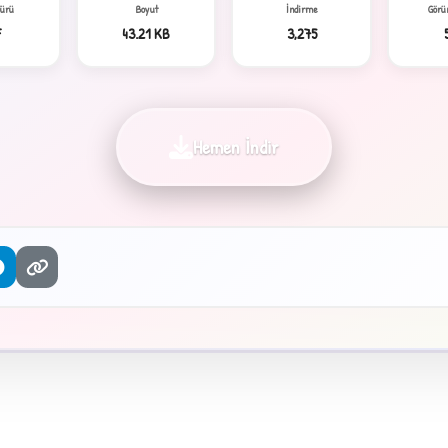
Türü
Boyut
İndirme
Görü
F
43.21 KB
3,275
Hemen İndir