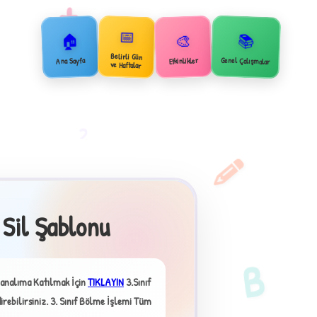
+
📅
🏠
📚
🎨
Belirli Gün
Genel Çalışmalar
Ana Sayfa
Etkinlikler
ve Haftalar
2
 Sil Şablonu
B
analıma Katılmak İçin
TIKLAYIN
3.Sınıf
rebilirsiniz.
3. Sınıf Bölme İşlemi Tüm