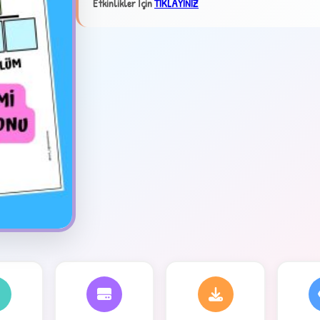
Etkinlikler İçin
TIKLAYINIZ
✦
4