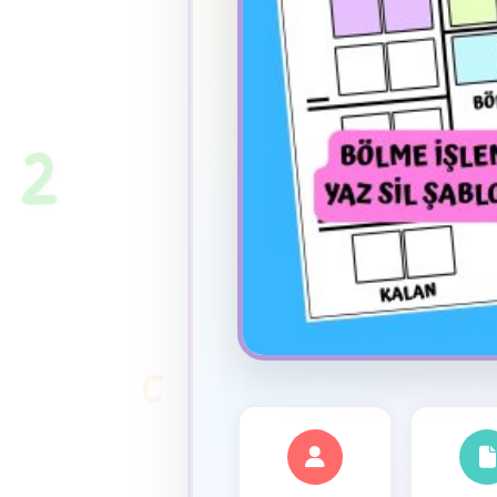
★
2
C
✦