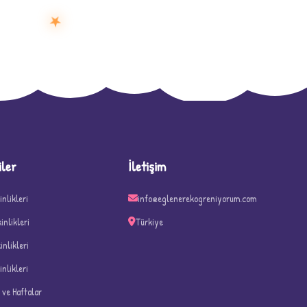
★
D
iler
İletişim
inlikleri
info@eglenerekogreniyorum.com
kinlikleri
Türkiye
kinlikleri
inlikleri
n ve Haftalar