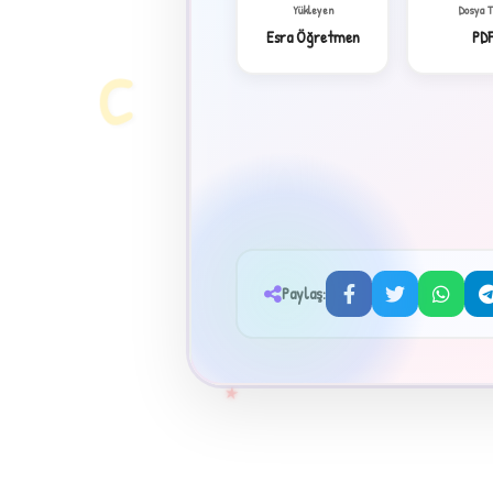
Yükleyen
Dosya 
Esra Öğretmen
PD
C
Paylaş:
★