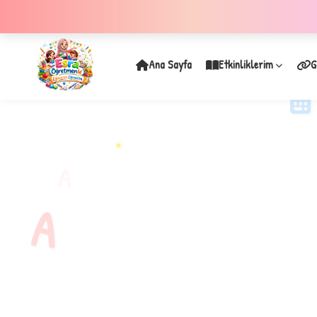
Ana Sayfa
Etkinliklerim
G
✦
A
A