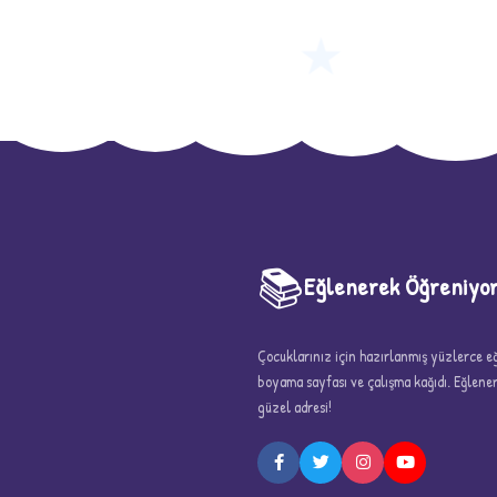
★
📚
Eğlenerek Öğreniyo
Çocuklarınız için hazırlanmış yüzlerce eği
boyama sayfası ve çalışma kağıdı. Eğlen
güzel adresi!
5