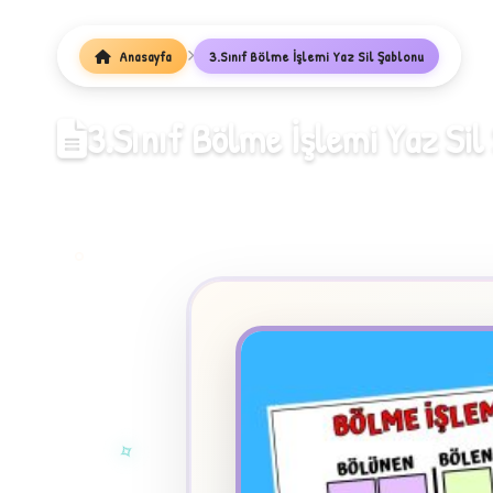
1
Anasayfa
3.Sınıf Bölme İşlemi Yaz Sil Şablonu
3.Sınıf Bölme İşlemi Yaz Sil
✧