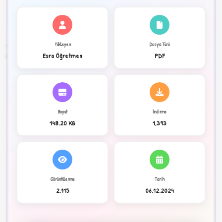
✦
2
Yükleyen
Dosya Türü
Esra Öğretmen
PDF
Boyut
İndirme
148.20 KB
1,393
Görüntülenme
Tarih
C
2,115
06.12.2024