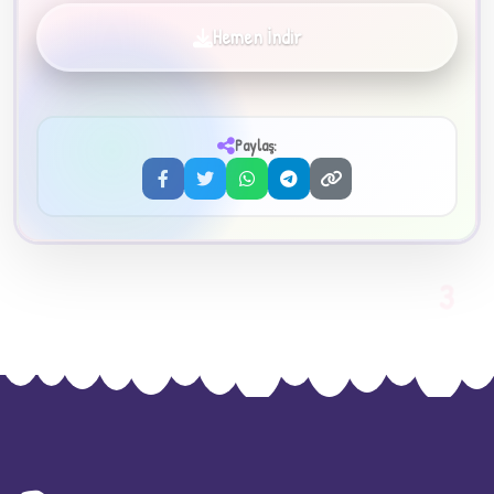
Hemen İndir
✦
Paylaş:
3