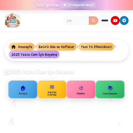
Esra
Öğretmen
Instagram'da Takip Et
Anasayfa
Belirli Gün ve Haftalar
Yeni Yıl Etkinlikleri
★
2025 Yazısı Cam İçin Boyama
2025 Yazısı Cam İçin Boyama
✦
📅
🏠
🎨
📚
B
1
Belirli Gün
Ana Sayfa
Etkinlikler
Genel Çalışmalar
ve Haftalar
A
A
✧