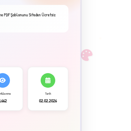
me PDF Şablonunu Siteden Ücretsiz
F
ntülenme
Tarih
5,662
02.02.2026