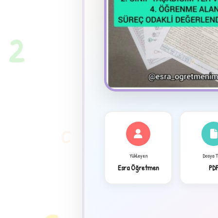
★
2
C
Yükleyen
Dosya 
Esra Öğretmen
PD
✦