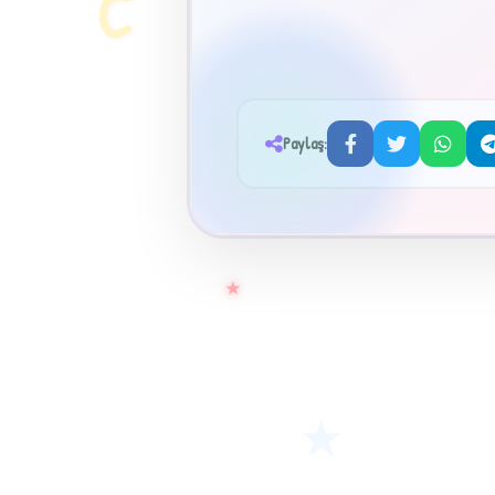
C
Paylaş:
★
★