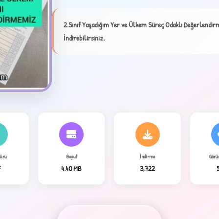
✦
2.Sınıf Yaşadığım Yer ve Ülkem Süreç Odaklı Değerlendir
İndirebilirsiniz.
4
Türü
Boyut
İndirme
Görü
F
4.40 MB
3,722