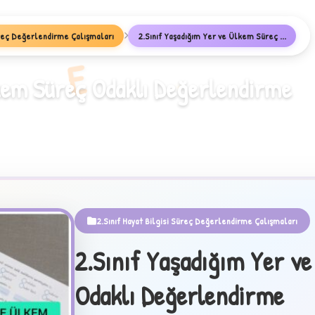
Süreç Değerlendirme Çalışmaları
2.Sınıf Yaşadığım Yer ve Ülkem Süreç ...
E
lkem Süreç Odaklı Değerlendirme
2.Sınıf Hayat Bilgisi Süreç Değerlendirme Çalışmaları
2.Sınıf Yaşadığım Yer v
Odaklı Değerlendirme