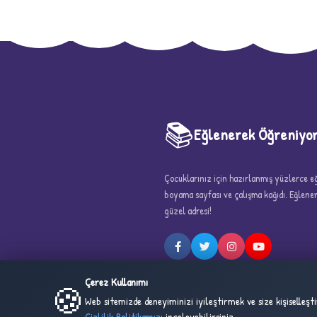
📚
Eğlenerek Öğreniyo
Çocuklarınız için hazırlanmış yüzlerce eği
5
boyama sayfası ve çalışma kağıdı. Eğlen
güzel adresi!
Çerez Kullanımı
🍪
Web sitemizde deneyiminizi iyileştirmek ve size kişiselleş
Gizlilik Politikamızı
inceleyebilirsiniz.