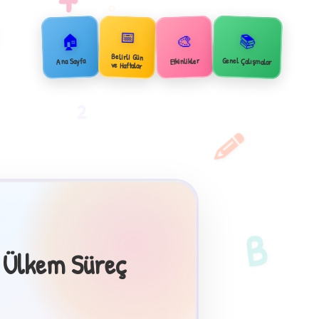
📅
🏠
📚
🎨
Belirli Gün
Genel Çalışmalar
Ana Sayfa
Etkinlikler
ve Haftalar
2
B
e Ülkem Süreç
×