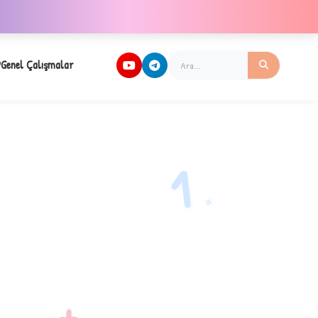
Genel Çalışmalar
1
✧
+