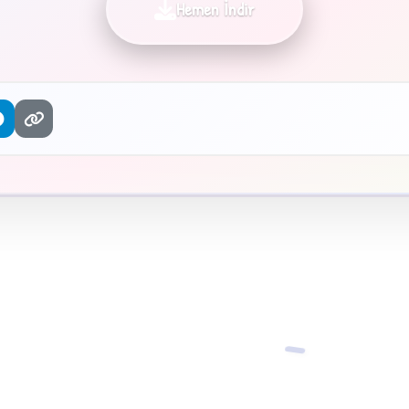
Hemen İndir
−