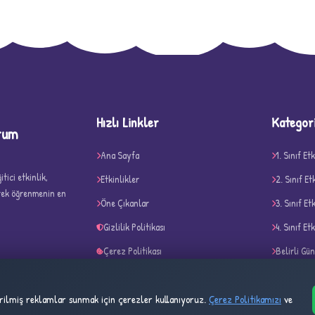
D
Hızlı Linkler
Kategor
rum
Ana Sayfa
1. Sınıf Etk
tici etkinlik,
Etkinlikler
2. Sınıf Et
erek öğrenmenin en
Öne Çıkanlar
3. Sınıf Et
✧
Gizlilik Politikası
4. Sınıf Etk
Çerez Politikası
Belirli Gü
Kullanım Şartları
Akıl ve Ze
tirilmiş reklamlar sunmak için çerezler kullanıyoruz.
Çerez Politikamızı
ve