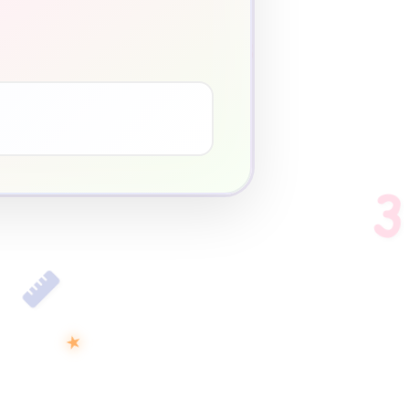
3
♥
3
★