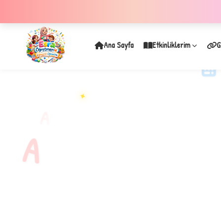
Ana Sayfa
Etkinliklerim
G
✦
A
A