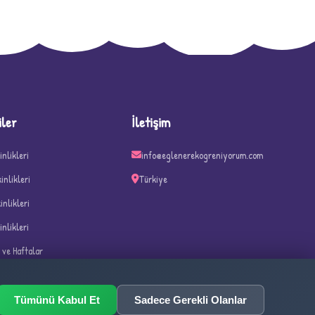
D
iler
İletişim
inlikleri
info@eglenerekogreniyorum.com
kinlikleri
Türkiye
kinlikleri
inlikleri
n ve Haftalar
ka Oyunları
Tümünü Kabul Et
Sadece Gerekli Olanlar