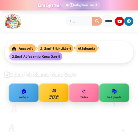
Esra
Öğretmen
Instagram'da Takip Et
Anasayfa
2. Sınıf Etkinlikleri
Alfabemiz
★
2.Sınıf Alfabemiz Konu Özeti
2.Sınıf Alfabemiz Konu Özeti
✦
📅
🏠
🎨
📚
B
1
Belirli Gün
Ana Sayfa
Etkinlikler
Genel Çalışmalar
ve Haftalar
A
A
✧