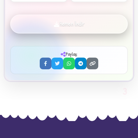
Hemen İndir
✦
Paylaş:
3