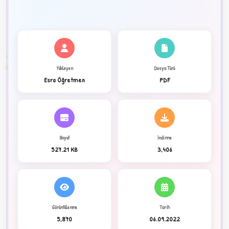
✦
2
Yükleyen
Dosya Türü
Esra Öğretmen
PDF
Boyut
İndirme
527.21 KB
3,406
C
Görüntülenme
Tarih
5,870
06.09.2022