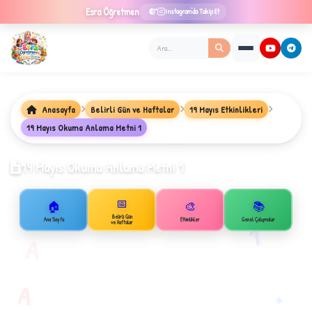
Esra
Öğretmen
Instagram'da Takip Et
Anasayfa
Belirli Gün ve Haftalar
19 Mayıs Etkinlikleri
★
19 Mayıs Okuma Anlama Metni 1
19 Mayıs Okuma Anlama Metni 1
📅
✦
🏠
🎨
📚
B
Belirli Gün
Ana Sayfa
Etkinlikler
Genel Çalışmalar
1
ve Haftalar
A
A
✧