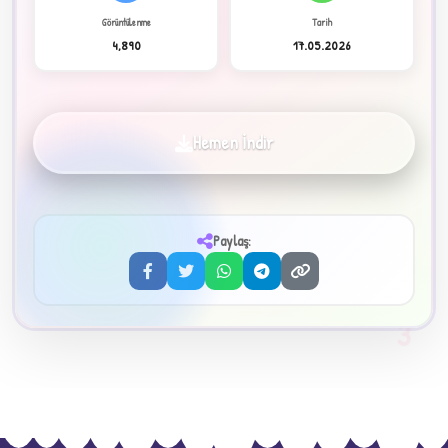
Görüntülenme
Tarih
4,890
17.05.2026
✦
Hemen İndir
Paylaş:
3