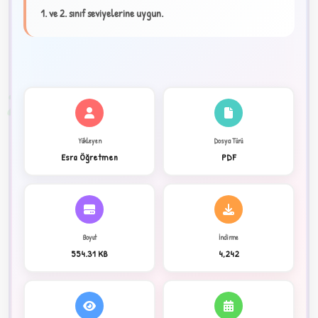
★
1. ve 2. sınıf seviyelerine uygun.
✦
2
Yükleyen
Dosya Türü
Esra Öğretmen
PDF
Boyut
İndirme
554.31 KB
4,242
C