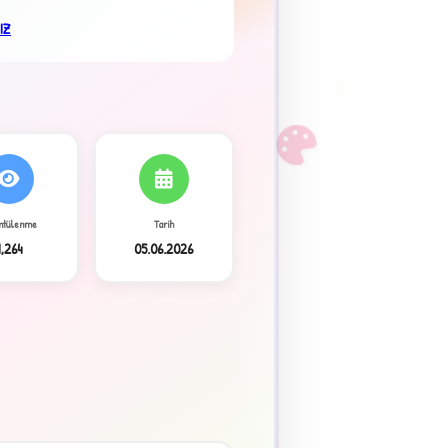
IZ
F
ntülenme
Tarih
1,264
05.06.2026
3