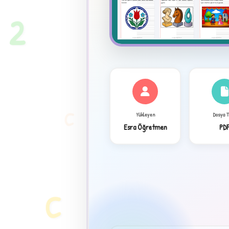
2
C
Yükleyen
Dosya 
Esra Öğretmen
PD
✦
C