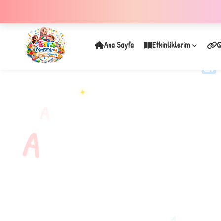
Ana Sayfa
Etkinliklerim
G
✦
A
A