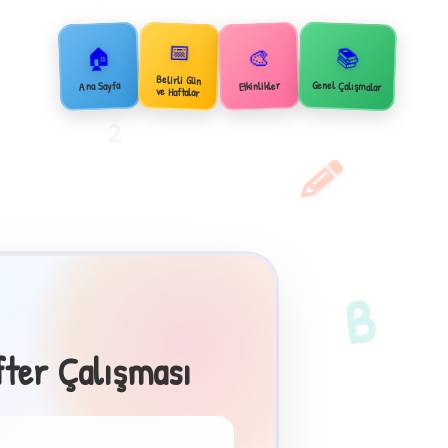
📅
🏠
📚
🎨
Belirli Gün
Genel Çalışmalar
Ana Sayfa
Etkinlikler
ve Haftalar
2
B
fter Çalışması
×