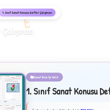
1. Sınıf Sanat Konusu Defter Çalışması
E
r Çalışması
Sanat Bize İyi Gelir
1. Sınıf Sanat Konusu De
✦