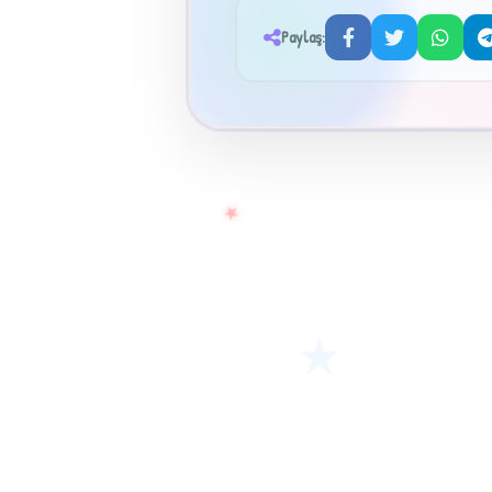
Paylaş:
★
★