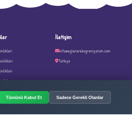
iler
İletişim
inlikleri
info@eglenerekogreniyorum.com
kinlikleri
Türkiye
kinlikleri
inlikleri
n ve Haftalar
Tümünü Kabul Et
Sadece Gerekli Olanlar
ka Oyunları