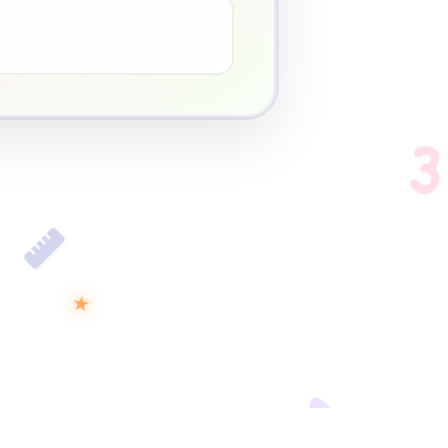
♥
3
★
D