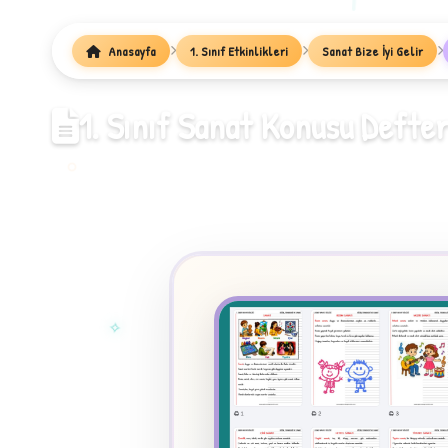
1
Anasayfa
1. Sınıf Etkinlikleri
Sanat Bize İyi Gelir
1. Sınıf Sanat Konusu Defte
✧
★