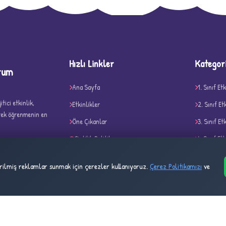
D
Hızlı Linkler
Kategor
rum
Ana Sayfa
1. Sınıf Etk
tici etkinlik,
Etkinlikler
2. Sınıf Et
✧
erek öğrenmenin en
Öne Çıkanlar
3. Sınıf Et
Gizlilik Politikası
4. Sınıf Etk
Çerez Politikası
Belirli Gü
tirilmiş reklamlar sunmak için çerezler kullanıyoruz.
Çerez Politikamızı
ve
Kullanım Şartları
Akıl ve Ze