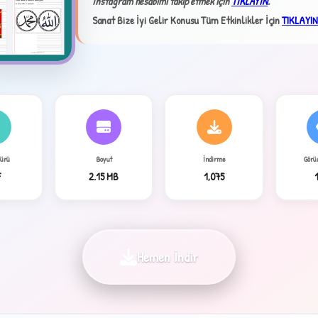
İnstagram hesabımı takip etmek için
TIKLAYIN
.
Sanat Bize İyi Gelir Konusu Tüm Etkinlikler İçin
TIKLAYIN
Türü
Boyut
İndirme
Görü
4
F
2.15 MB
1,075
Hemen İndir