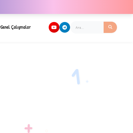
Genel Çalışmalar
1
✧
+