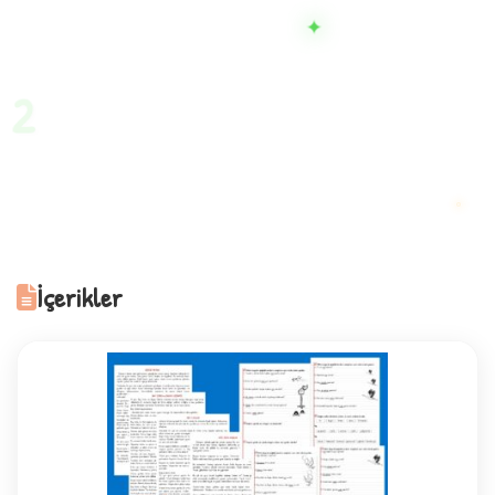
✦
2
İçerikler
C