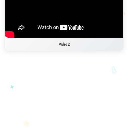
Video 2
B
✧
★