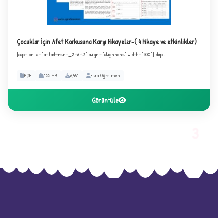
✦
Çocuklar İçin Afet Korkusuna Karşı Hikayeler-( 4 hikaye ve etkinlikler)
[caption id="attachment_27672" align="alignnone" width="300"] dep...
PDF
1.55 MB
6,461
Esra Öğretmen
Görüntüle
3