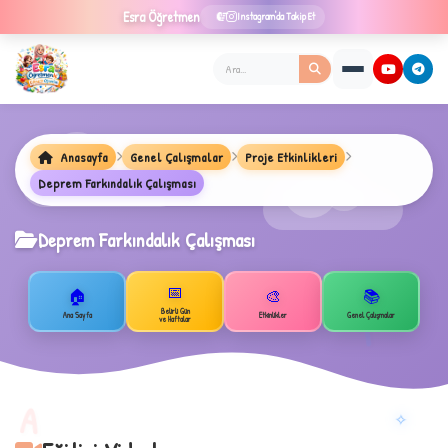
Esra
Öğretmen
Instagram'da Takip Et
Anasayfa
Genel Çalışmalar
Proje Etkinlikleri
★
Deprem Farkındalık Çalışması
Deprem Farkındalık Çalışması
✦
📅
🏠
🎨
📚
B
1
Belirli Gün
Ana Sayfa
Etkinlikler
Genel Çalışmalar
ve Haftalar
A
A
✧