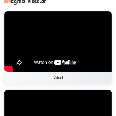
Eğitici Videolar
+
1
Video 1
2