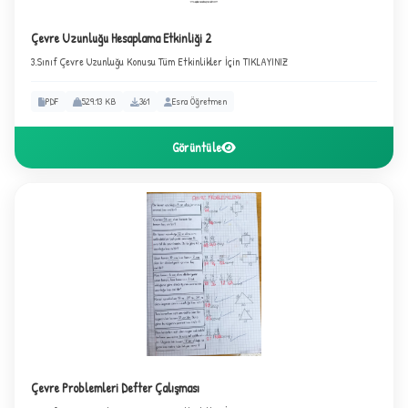
C
Çevre Uzunluğu Hesaplama Etkinliği 2
3.Sınıf Çevre Uzunluğu Konusu Tüm Etkinlikler İçin TIKLAYINIZ
PDF
529.13 KB
361
Esra Öğretmen
Görüntüle
✦
Çevre Problemleri Defter Çalışması