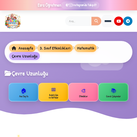
Esra
Öğretmen
Instagram'da Takip Et
Anasayfa
3. Sınıf Etkinlikleri
Matematik
Çevre Uzunluğu
Çevre Uzunluğu
★
📅
🏠
🎨
📚
Belirli Gün
Ana Sayfa
Etkinlikler
Genel Çalışmalar
ve Haftalar
✦