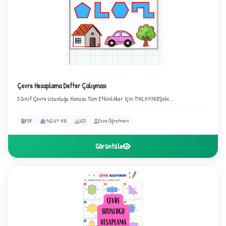
✧
Çevre Hesaplama Defter Çalışması
3.Sınıf Çevre Uzunluğu Konusu Tüm Etkinlikler İçin TIKLAYINIZŞeki...
PDF
762.67 KB
425
Esra Öğretmen
★
Görüntüle
✦