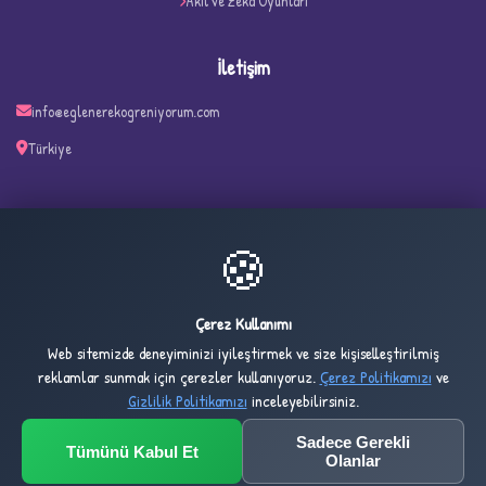
Akıl ve Zeka Oyunları
✧
İletişim
info@eglenerekogreniyorum.com
Türkiye
🍪
22
1,669
ONLINE
BUGÜN
Çerez Kullanımı
Web sitemizde deneyiminizi iyileştirmek ve size kişiselleştirilmiş
2,734
1,024,547
reklamlar sunmak için çerezler kullanıyoruz.
Çerez Politikamızı
ve
DÜN
TOPLAM
Gizlilik Politikamızı
inceleyebilirsiniz.
Sadece Gerekli
Tümünü Kabul Et
© 2032 Eglenerekogreniyorum.com — All rights reserved.
Olanlar
Design & Development by
Umt Yazılım