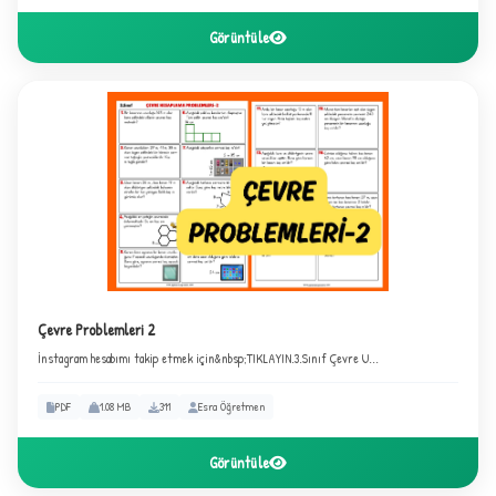
Görüntüle
★
Çevre Problemleri 2
İnstagram hesabımı takip etmek için&nbsp;TIKLAYIN.3.Sınıf Çevre U...
PDF
1.08 MB
311
Esra Öğretmen
Görüntüle