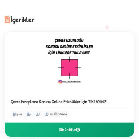
İçerikler
+
1
Çevre Hesaplama Konusu Online Etkinlikler İçin TIKLAYINIZ
Oyun
-
0
Esra Öğretmen
Görüntüle