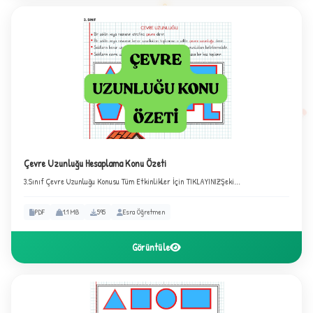
2
Çevre Uzunluğu Hesaplama Konu Özeti
3.Sınıf Çevre Uzunluğu Konusu Tüm Etkinlikler İçin TIKLAYINIZŞeki...
PDF
1.1 MB
595
Esra Öğretmen
Görüntüle
B